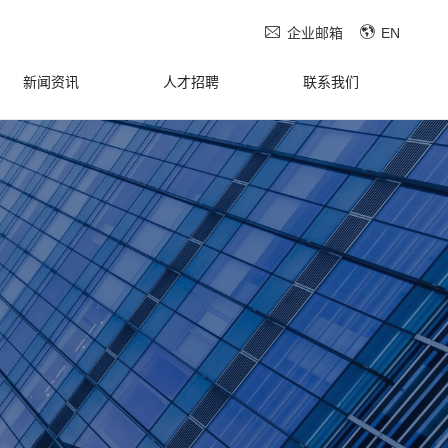


企业邮箱
EN
新闻资讯
人才招聘
联系我们