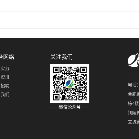
务网络
关注我们
发实力
闻资讯
电话：0
才招聘
合肥
系我们
栋4楼
——微信公众号——
铜陵
宣城