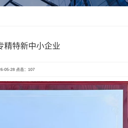
专精特新中小企业
6-05-28 点击：107