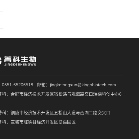
551-65206518 邮箱：jingketongxun@kingobiotech.com
菁科：合肥市经济技术开发区宿松路与观海路交口瑞德科创中心8
菁科：铜陵市经济技术开发区五松山大道与西湖二路交叉口
菁科：宣城市旌德县经济开发区篁嘉园区