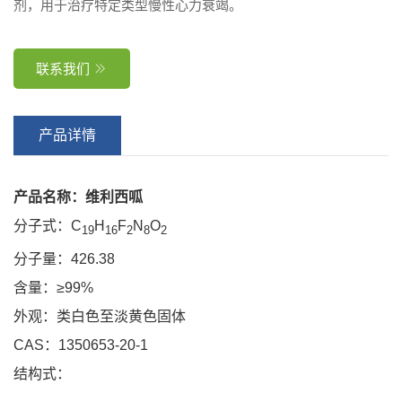
剂，用于治疗特定类型慢性心力衰竭。
联系我们

产品详情
产品名称：维利西呱
分子式：C
H
F
N
O
19
16
2
8
2
分子量：426.38
含量：≥99%
外观：类白色至淡黄色固体
CAS：1350653-20-1
结构式：