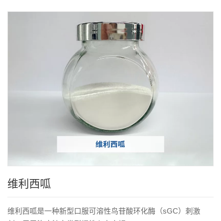
维利西呱
维利西呱是一种新型口服可溶性鸟苷酸环化酶（sGC）刺激